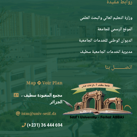
روابط مفيدة
وزارة التعليم العالي والبحث العلمي
الموقع الرسمي للجامعة
ﺍﻟﺪﻳﻮﺍﻥ ﺍﻟﻮﻃﻨﻲ ﻟﻠﺨﺪﻣﺎﺕ ﺍﻟﺠﺎﻣﻌﻴﺔ
مديرية الخدمات الجامعية سطيف
اتصــــــــل بنا
Map
Voir Plan
مجمع المعبودة سطيف ،
الجزائر
istm@univ-setif.dz
694 444 36 (231+)