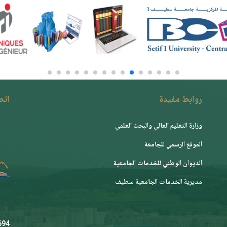
روابط مفيدة
اتصـ
وزارة التعليم العالي والبحث العلمي
الموقع الرسمي للجامعة
ﺍﻟﺪﻳﻮﺍﻥ ﺍﻟﻮﻃﻨﻲ ﻟﻠﺨﺪﻣﺎﺕ ﺍﻟﺠﺎﻣﻌﻴﺔ
مديرية الخدمات الجامعية سطيف
.dz
 444 36 (231+)