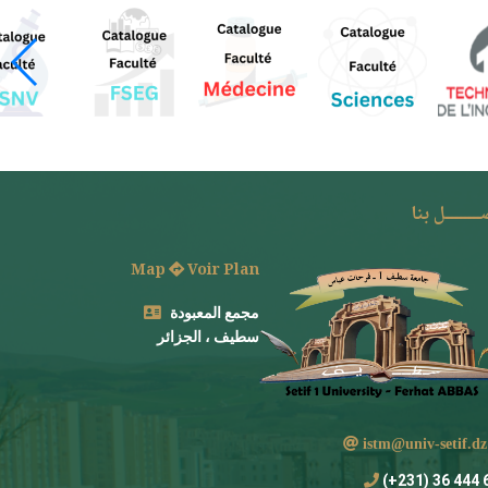
ـــــــل بنا
Map
Voir Plan
مجمع المعبودة
سطيف ، الجزائر
istm@univ-setif
694