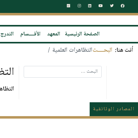
الصفحة الرئيسية
المعهد
الأقــــسام
التدرج
أنت هنا:
البحــــث
التظاهرات العلمية
التظ
البحث
التظاهر
المصادر الوثائقية