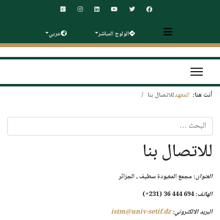
الولوج المباشر
عربي
أنت هنا:
المعهد
للاتصال بنا
البحث
للاتصال بنا
العنوان
: مجمع المعبودة سطيف ، الجزائر
الهاتف
: 694 444 36 (231+)
البريد الالكتروني:
istm@univ-setif.dz