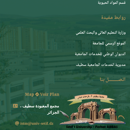
قسم المواد الحيوية
روابط مفيدة
وزارة التعليم العالي والبحث العلمي
الموقع الرسمي للجامعة
ﺍﻟﺪﻳﻮﺍﻥ ﺍﻟﻮﻃﻨﻲ ﻟﻠﺨﺪﻣﺎﺕ ﺍﻟﺠﺎﻣﻌﻴﺔ
مديرية الخدمات الجامعية سطيف
اتصــــــــل بنا
Map
Voir Plan
مجمع المعبودة سطيف ،
الجزائر
istm@univ-setif.dz