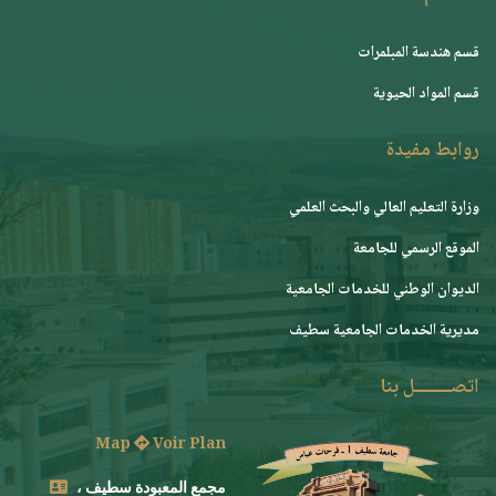
قسم هندسة المبلمرات
قسم المواد الحيوية
روابط مفيدة
وزارة التعليم العالي والبحث العلمي
الموقع الرسمي للجامعة
ﺍﻟﺪﻳﻮﺍﻥ ﺍﻟﻮﻃﻨﻲ ﻟﻠﺨﺪﻣﺎﺕ ﺍﻟﺠﺎﻣﻌﻴﺔ
مديرية الخدمات الجامعية سطيف
اتصــــــــل بنا
Map
Voir Plan
مجمع المعبودة سطيف ،