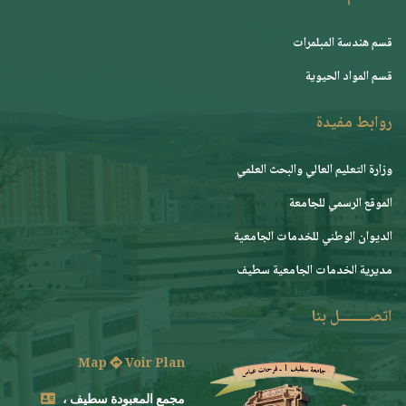
قسم هندسة المبلمرات
قسم المواد الحيوية
روابط مفيدة
وزارة التعليم العالي والبحث العلمي
الموقع الرسمي للجامعة
ﺍﻟﺪﻳﻮﺍﻥ ﺍﻟﻮﻃﻨﻲ ﻟﻠﺨﺪﻣﺎﺕ ﺍﻟﺠﺎﻣﻌﻴﺔ
مديرية الخدمات الجامعية سطيف
اتصــــــــل بنا
Map
Voir Plan
مجمع المعبودة سطيف ،