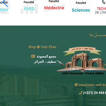
ـــــــل بنا
Map
Voir Plan
مجمع المعبودة
سطيف ، الجزائر
istm@univ-setif
694