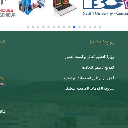
روابط مفيدة
اتصـ
وزارة التعليم العالي والبحث العلمي
الموقع الرسمي للجامعة
ﺍﻟﺪﻳﻮﺍﻥ ﺍﻟﻮﻃﻨﻲ ﻟﻠﺨﺪﻣﺎﺕ ﺍﻟﺠﺎﻣﻌﻴﺔ
مديرية الخدمات الجامعية سطيف
.dz
 444 36 (231+)