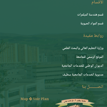
الأقسام
قسم هندسة المبلمرات
قسم المواد الحيوية
روابط مفيدة
وزارة التعليم العالي والبحث العلمي
الموقع الرسمي للجامعة
ﺍﻟﺪﻳﻮﺍﻥ ﺍﻟﻮﻃﻨﻲ ﻟﻠﺨﺪﻣﺎﺕ ﺍﻟﺠﺎﻣﻌﻴﺔ
مديرية الخدمات الجامعية سطيف
اتصــــــــل بنا
Map
Voir Plan