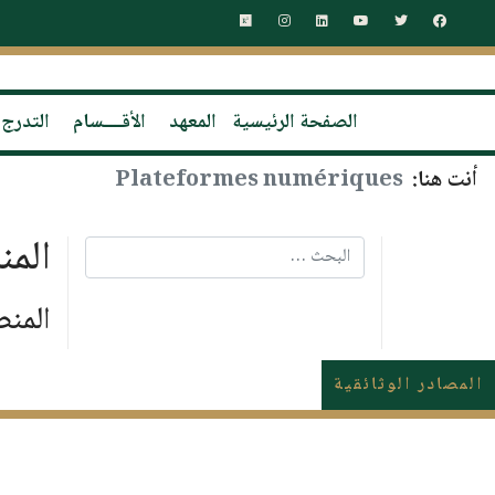
الصفحة الرئيسية
المعهد
الأقــــسام
التدرج
أنت هنا:
Plateformes numériques
المن
البحث
المنص
المصادر الوثائقية