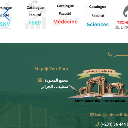
ـــــــل بنا
Map
Voir Plan
مجمع المعبودة
سطيف ، الجزائر
istm@univ-setif
694