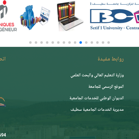
روابط مفيدة
اتصـ
وزارة التعليم العالي والبحث العلمي
الموقع الرسمي للجامعة
ﺍﻟﺪﻳﻮﺍﻥ ﺍﻟﻮﻃﻨﻲ ﻟﻠﺨﺪﻣﺎﺕ ﺍﻟﺠﺎﻣﻌﻴﺔ
مديرية الخدمات الجامعية سطيف
.dz
 444 36 (231+)