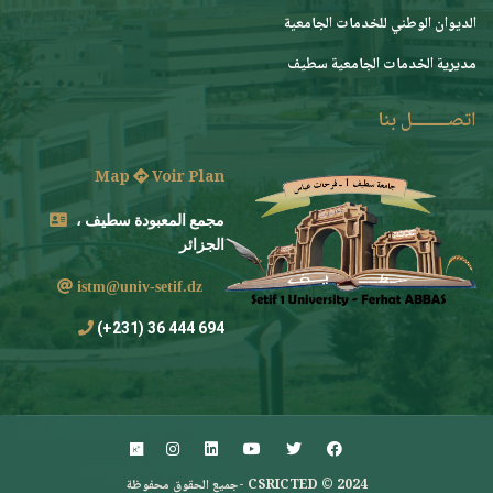
ﺍﻟﺪﻳﻮﺍﻥ ﺍﻟﻮﻃﻨﻲ ﻟﻠﺨﺪﻣﺎﺕ ﺍﻟﺠﺎﻣﻌﻴﺔ
مديرية الخدمات الجامعية سطيف
اتصــــــــل بنا
Map
Voir Plan
مجمع المعبودة سطيف ،
الجزائر
istm@univ-setif.dz
694 444 36 (231+)
CSRICTED © 2024 -جميع الحقوق محفوظة