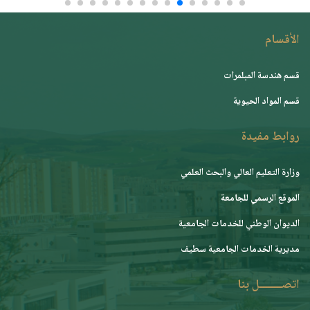
الأقسام
قسم هندسة المبلمرات
قسم المواد الحيوية
روابط مفيدة
وزارة التعليم العالي والبحث العلمي
الموقع الرسمي للجامعة
ﺍﻟﺪﻳﻮﺍﻥ ﺍﻟﻮﻃﻨﻲ ﻟﻠﺨﺪﻣﺎﺕ ﺍﻟﺠﺎﻣﻌﻴﺔ
مديرية الخدمات الجامعية سطيف
اتصــــــــل بنا