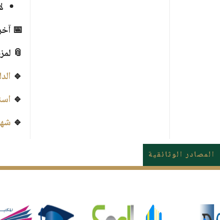
ل
📅
آخر أجل:
📎 لمز
🔹
الدل
🔹
است
🔹
شها
المصادر الوثائقية