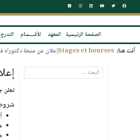
الصفحة الرئيسية
المعهد
الأقــــسام
التدرج
أنت هنا:
Stages et bourses
إعلان عن منحة دكتوراه ف
إعلا
البحث
تعلن جامعة سطيف 1 – 
شروط 
أ
م
م