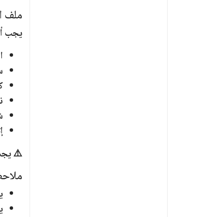
ملف ا
يجب أن
ا
س
ك
ن
ش
إ
⚠️ يجب
ملاحظ
ي
ي