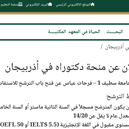
الموقع الالكتروني الرئيسي
البريد الإلكتروني
منصة التعليم 
البحــــث
الحياة في المعهد
المكتبــــة
ي أذربيجان
ن عن منحة دكتوراه في أذربيجان
فرحات عباس عن فتح باب الترشح للاستفادة من
الترشح
ن يكون المترشح مسجلاً في
السنة الثانية ماستر أو السنة الخامسة مه
عدل عام لا يقل عن
14/20
ستوى مقبول في اللغة الإنجليزية (
IELTS 5.5 أو TOEFL 50 على الأقل