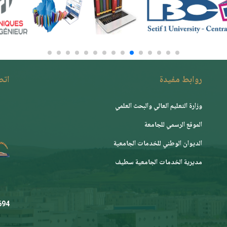
روابط مفيدة
اتصـ
وزارة التعليم العالي والبحث العلمي
الموقع الرسمي للجامعة
ﺍﻟﺪﻳﻮﺍﻥ ﺍﻟﻮﻃﻨﻲ ﻟﻠﺨﺪﻣﺎﺕ ﺍﻟﺠﺎﻣﻌﻴﺔ
مديرية الخدمات الجامعية سطيف
.dz
 444 36 (231+)