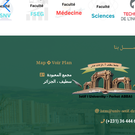
ـــــــل بنا
Map
Voir Plan
مجمع المعبودة
سطيف ، الجزائر
istm@univ-setif
694