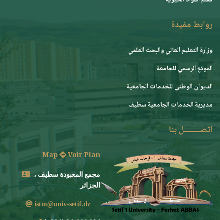
قسم المواد الحيوية
روابط مفيدة
وزارة التعليم العالي والبحث العلمي
الموقع الرسمي للجامعة
ﺍﻟﺪﻳﻮﺍﻥ ﺍﻟﻮﻃﻨﻲ ﻟﻠﺨﺪﻣﺎﺕ ﺍﻟﺠﺎﻣﻌﻴﺔ
مديرية الخدمات الجامعية سطيف
اتصــــــــل بنا
Map
Voir Plan
مجمع المعبودة سطيف ،
الجزائر
istm@univ-setif.dz