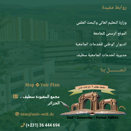
روابط مفيدة
وزارة التعليم العالي والبحث العلمي
الموقع الرسمي للجامعة
ﺍﻟﺪﻳﻮﺍﻥ ﺍﻟﻮﻃﻨﻲ ﻟﻠﺨﺪﻣﺎﺕ ﺍﻟﺠﺎﻣﻌﻴﺔ
مديرية الخدمات الجامعية سطيف
اتصــــــــل بنا
Map
Voir Plan
مجمع المعبودة سطيف ،
الجزائر
istm@univ-setif.dz
694 444 36 (231+)