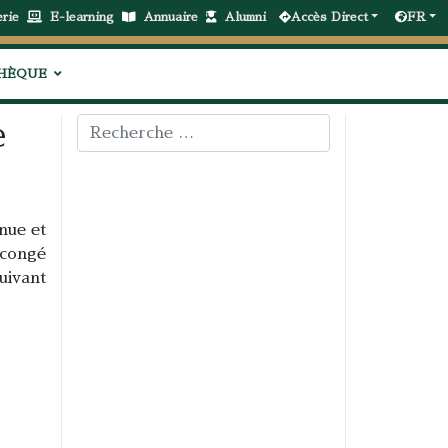
erie
E-learning
Annuaire
Alumni
Accès Direct
FR
THÈQUE
e
Rechercher
nue et
(congé
uivant