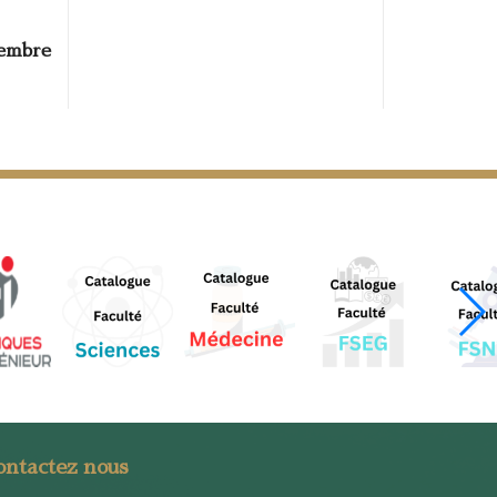
embre
ontactez nous