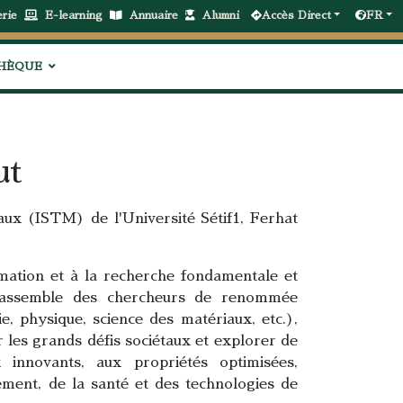
erie
E-learning
Annuaire
Alumni
Accès Direct
FR
THÈQUE
ut
aux (ISTM) de l'Université Sétif1, Ferhat
mation et à la recherche fondamentale et
 rassemble des chercheurs de renommée
ie, physique, science des matériaux, etc.),
er les grands défis sociétaux et explorer de
 innovants, aux propriétés optimisées,
ement, de la santé et des technologies de