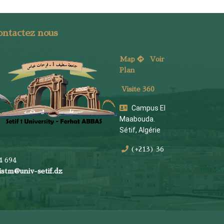
ontactez nous
Map
Voi
r
Plan
Visite 360
Campus El
Maabouda.
Sétif, Algérie
(+213) 36
4 694
istm@univ-setif.dz