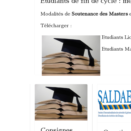
Etudiants de fin de cycle : 
Modalités de
Soutenance des Masters
e
Télécharger :
Etudiants L
Etudiants M
Consignes