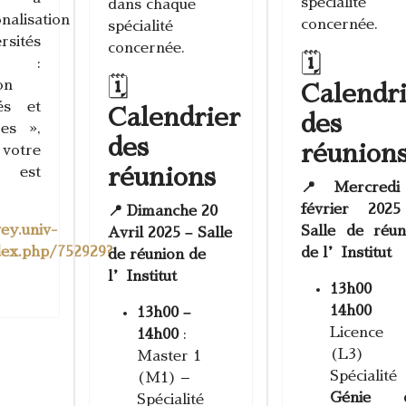
spécialité
dans chaque
nalisation
concernée.
spécialité
sités
concernée.
🗓
nes :
🗓️
on
Calendr
tés et
Calendrier
des
es »,
des
réunion
otre
réunions
é est
📍 Mercredi
février 202
📍 Dimanche 20
vey.univ-
Salle de réun
Avril 2025 – Salle
dex.php/752929?
de l’Institut
de réunion de
l’Institut
13h00
14h00
13h00 –
Licenc
14h00
:
(L3)
Master 1
Spécialité
(M1) –
Génie 
Spécialité