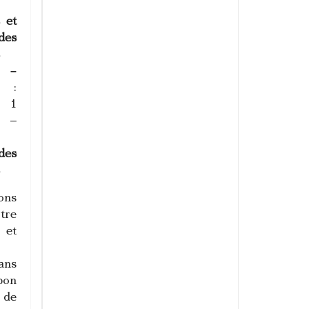
 et
des
s
 –
:
e 1
 –
des
s
ons
re
 et
ans
on
 de