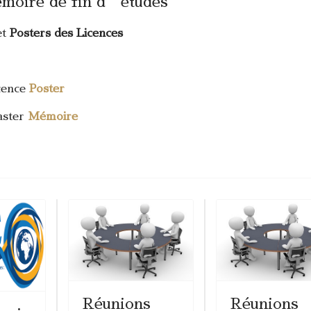
mémoire de fin d’études
t
Posters des Licences
icence
Poster
aster
Mémoire
Réunions
Réunions