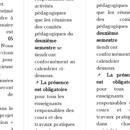
nt.
pédagogiques
activités
stimé
que les réuni
pédagogiques
dre à
des comit
que les réunions
nnaire
pédagogiques
des comités
 est
deuxième
pédagogiques du
05
semestre
s
deuxième
Nous
tiendront
semestre
se
cions
conformément
tiendront
 pour
calendrier 
conformément au
ieuse
dessous.
calendrier ci-
.
📌
La prése
dessous.
nées
est obligato
📌
La présence
seront
pour tous 
est obligatoire
s de
enseignants
pour tous les
responsables 
enseignants
ns le
cours et 
responsables des
rojet
travaux pratiq
cours et des
tion «
dans chaq
travaux pratiques
n à