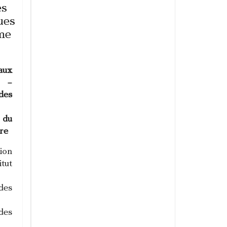
és
ues
me
aux
s –
des
 du
re
ion
tut
des
des