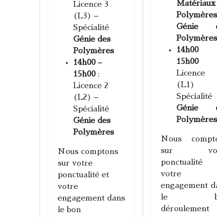
Matériaux
Licence 3
Polymères
(L3) –
Génie 
Spécialité
Polymère
Génie des
14h00
Polymères
15h00
14h00 –
Licenc
15h00
:
(L1)
Licence 2
Spécialité
(L2) –
Génie 
Spécialité
Polymère
Génie des
Polymères
Nous compt
sur vot
Nous comptons
ponctualité
sur votre
votre
ponctualité et
engagement d
votre
le b
engagement dans
déroulement
le bon