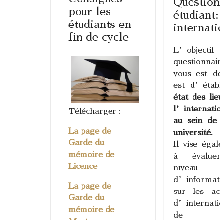
Question
pour les
étudiant:
étudiants en
internati
fin de cycle
L’objectif
questionnair
vous est de
est d’étab
état des li
l’internatio
Télécharger :
au sein de
La page de
université.
Garde du
Il vise éga
mémoire de
à évalue
Licence
niveau
d’informat
La page de
sur les act
Garde du
d’internati
mémoire de
de vo