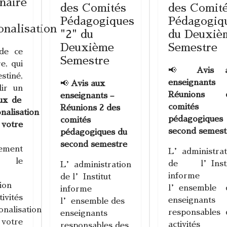
naire
des Comités
des Comit
Pédagogiques
Pédagogiq
onalisation
"2" du
du Deuxiè
Deuxième
Semestre
 de ce
Semestre
e, qui
📢
Avis 
stiné,
enseignant
📢
Avis aux
lir un
Réunions 
enseignants –
eux de
comités
Réunions 2 des
nalisation
pédagogiques
comités
 votre
second semest
pédagogiques du
second semestre
lement
L’administrat
r le
de l’Insti
L’administration
informe
de l’Institut
ion
l’ensemble 
informe
ivités
enseignants
l’ensemble des
onalisation
responsables 
enseignants
tre
activités
responsables des