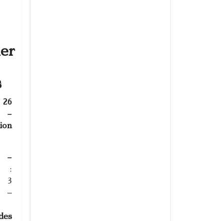
️
ier
s
 26
5 –
ion
 –
:
e 3
 –
des