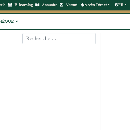
erie
E-learning
Annuaire
Alumni
Accès Direct
FR
THÈQUE
Rechercher