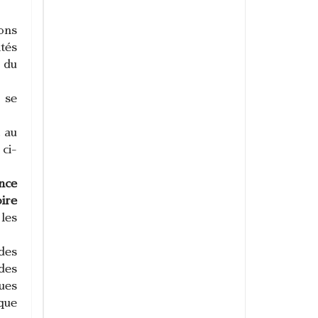
ons
és
 du
e
 au
ci-
nce
ire
les
des
des
ues
ue