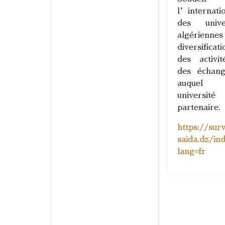
l’internatio
des univer
algérien
diversificati
des activi
des échang
auquel v
universit
partenaire.
https://sur
saida.dz/in
lang=fr