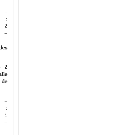
s
 –
:
e 2
 –
des
s
e 2
lle
 de
 –
:
 1
 –