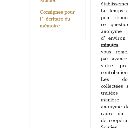
Master
établisseme
Le temps e
Consignes pour
pour répon
l’écriture du
ce questio
mémoire
anonyme
d’environ
minutes
. 
vous remer
par avance
votre préc
contribution
Les don
collectées 
traitée
manière
anonyme da
cadre du p
de coopéra
Soutie