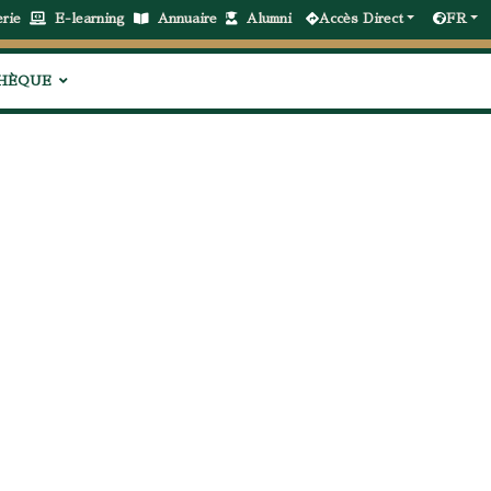
erie
E-learning
Annuaire
Alumni
Accès Direct
FR
THÈQUE