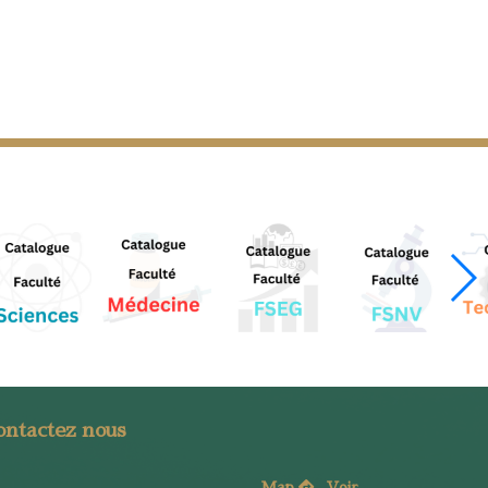
ontactez nous
Map
Voi
r