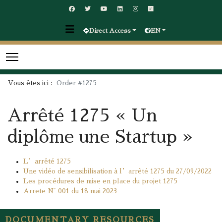
Direct Access
EN
Vous êtes ici :
Order #1275
Arrêté 1275 « Un
diplôme une Startup »
L’arrêté 1275
Une vidéo de sensibilisation à l’arrêté 1275 du 27/09/2022
Les procédures de mise en place du projet 1275
Arrete N° 001 du 18 mai 2023
DOCUMENTARY RESOURCES